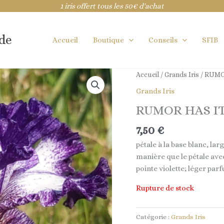
1 iris offert tous les 50€ d'achat
ide
Accueil
Boutique
Conseils
SFIB
Accueil
/
Grands Iris
/ RUMO
Grands Iris
RUMOR HAS I
7,50
€
pétale à la base blanc, la
manière que le pétale ave
pointe violette; léger par
Rupture de stock
Catégorie :
Grands Iris