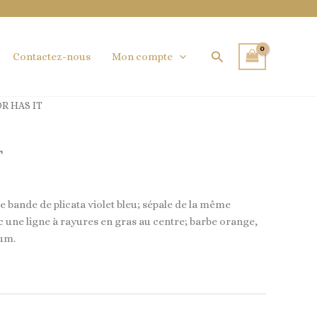
Rechercher
Contactez-nous
Mon compte
R HAS IT
T
rge bande de plicata violet bleu; sépale de la même
c une ligne à rayures en gras au centre; barbe orange,
fum.