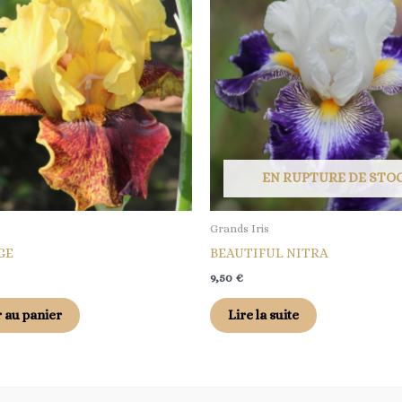
EN RUPTURE DE STO
Grands Iris
GE
BEAUTIFUL NITRA
9,50
€
 au panier
Lire la suite