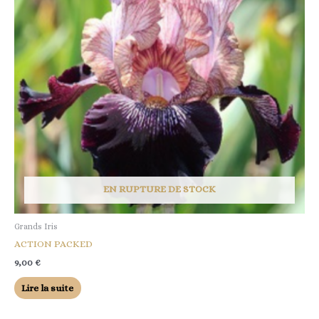
EN RUPTURE DE STOCK
Grands Iris
ACTION PACKED
9,00
€
Lire la suite