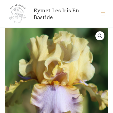
Aller
au
Eymet Les Iris En
contenu
Bastide