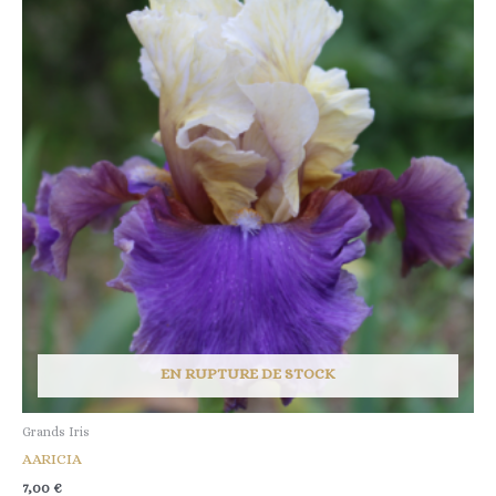
EN RUPTURE DE STOCK
Grands Iris
AARICIA
7,00
€