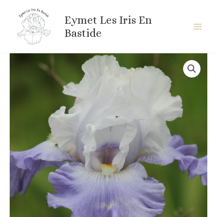
Aller
au
Eymet Les Iris En
contenu
Bastide
quantité
de
BALCH
SPRINGS