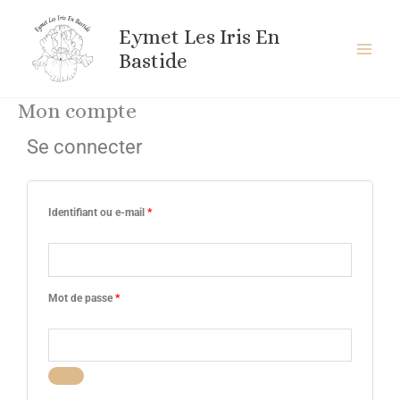
Aller
au
Eymet Les Iris En
contenu
Bastide
Mon compte
Se connecter
Obligatoire
Obligatoire
Obligatoire
Identifiant ou e-mail
*
Mot de passe
*