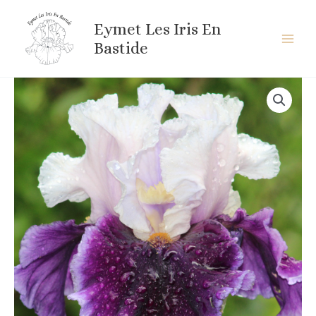
Aller
au
Eymet Les Iris En
contenu
Bastide
quantité
de
PARIS
OPTION