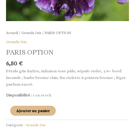
Accueil
/
Grands Iris
/ PARIS OPTION
Grands Iris
PARIS OPTION
6,50
€
Pétale
gris
huître
,
infusion
rose pâle
; sépale
violet
,
1
/
4
«
bord
lavande
;
barbe
bronze
clair
,
fin
violette
à
pointes
bronze
;
léger
parfum
sucré
.
Disponibilité :
1 en stock
Ajouter au panier
Catégorie :
Grands Iris