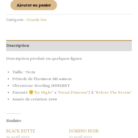
Ajouter au panier
Catégorie :
Grands Iris
Description
Description produit en quelques lignes
Taille : 75cm
Période de floraison :Mi-saison
Obtenteur :Sterling INNERST
Parenté
‘By Night’
x
‘Swazi Princess’
) X
‘Before The Storm’
Année de création :1998
Similaire
BLACK BUTTE
DOMINO NOIR
16 avril 2022
17 avril 2022