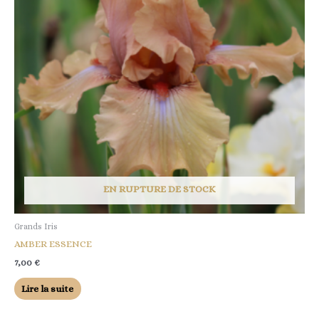
EN RUPTURE DE STOCK
Grands Iris
AMBER ESSENCE
7,00
€
Lire la suite