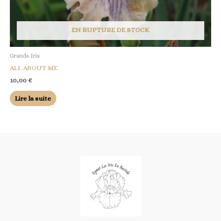
EN RUPTURE DE STOCK
Grands Iris
ALL ABOUT ME
10,00
€
Lire la suite