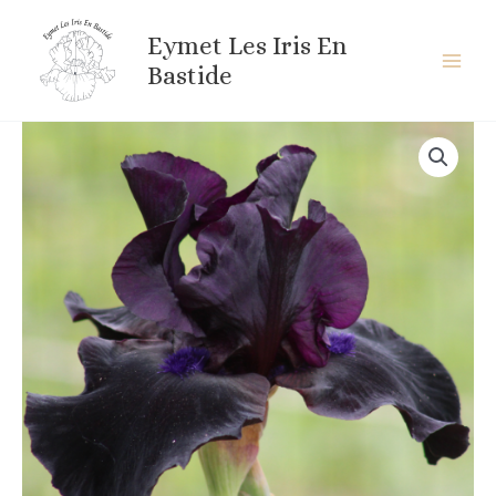
Aller
au
Eymet Les Iris En
contenu
Bastide
quantité
de
ANVIL
OF
DARKNESS