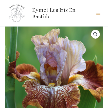
Aller
au
Eymet Les Iris En
contenu
Bastide