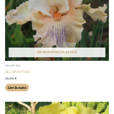
EN RUPTURE DE STOCK
Grands Iris
ALL ABOUT ME
10,00
€
Lire la suite