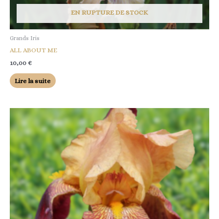
EN RUPTURE DE STOCK
Grands Iris
ALL ABOUT ME
10,00
€
Lire la suite