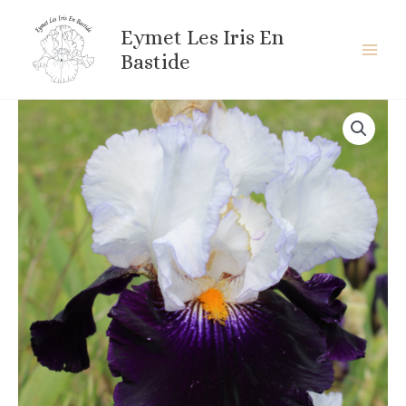
Aller
au
Eymet Les Iris En
contenu
Bastide
quantité
de
DOMINO
NOIR