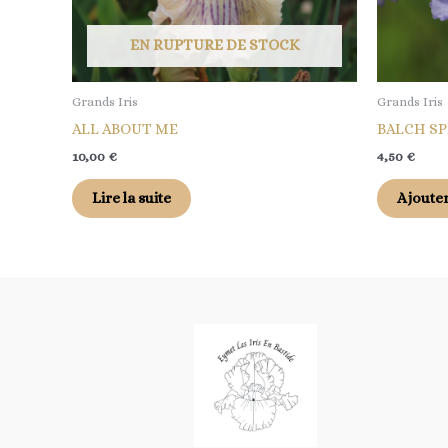
EN RUPTURE DE STOCK
Grands Iris
Grands Iris
ALL ABOUT ME
BALCH S
10,00
€
4,50
€
Lire la suite
Ajouter