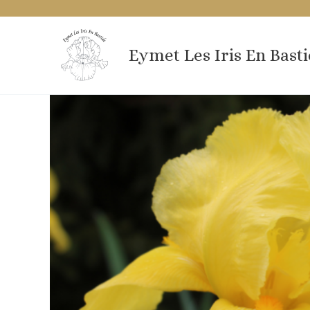
Aller
au
contenu
Eymet Les Iris En Bast