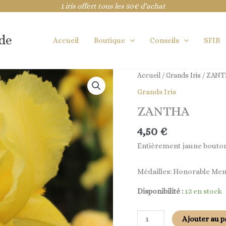
1 iris offert tous les 50€ d'achat
ide
Accueil
Boutique
Conseils
SFIB
quantité
Accueil
/
Grands Iris
/ ZAN
de
Grands Iris
ZANTHA
ZANTHA
4,50
€
Entièrement jaune bouton
Médailles: Honorable Ment
Disponibilité :
13 en stock
Ajouter au p