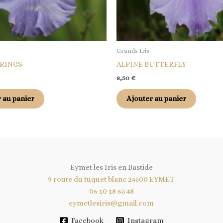
Grands Iris
PRINGS
ALPINE BUTTERFLY
8,50
€
 au panier
Ajouter au panier
Eymet les Iris en Bastide
9 route du tuquet blanc 24500 EYMET
06 10 18 65 48
eymetlesiris@gmail.com
Facebook
Instagram