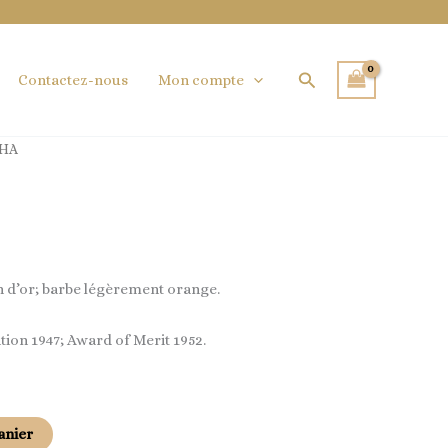
Rechercher
Contactez-nous
Mon compte
THA
 d’or; barbe légèrement orange.
ion 1947; Award of Merit 1952.
anier