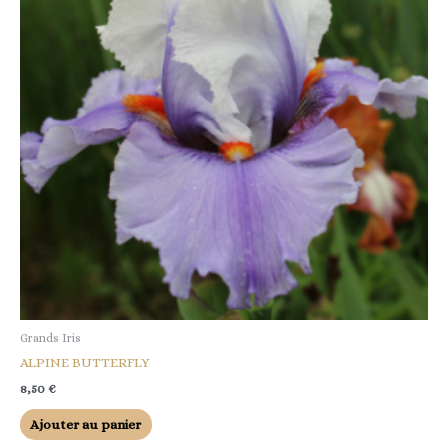
Grands Iris
ALPINE BUTTERFLY
8,50
€
Ajouter au panier