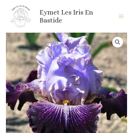
Aller
au
Eymet Les Iris En
contenu
Bastide