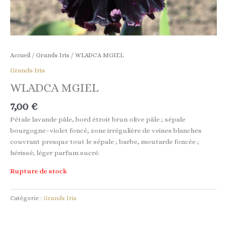
Accueil
/
Grands Iris
/ WLADCA MGIEL
Grands Iris
WLADCA MGIEL
7,00
€
Pétale
lavande
pâle
,
bord
étroit
brun
olive
pâle
;
sépale
bourgogne
–
violet
foncé
,
zone
irrégulière
de
veines
blanches
couvrant
presque
tout
le
sépale
;
barbe
,
moutarde
foncée
;
hérissé;
léger
parfum
sucré
.
Rupture de stock
Catégorie :
Grands Iris