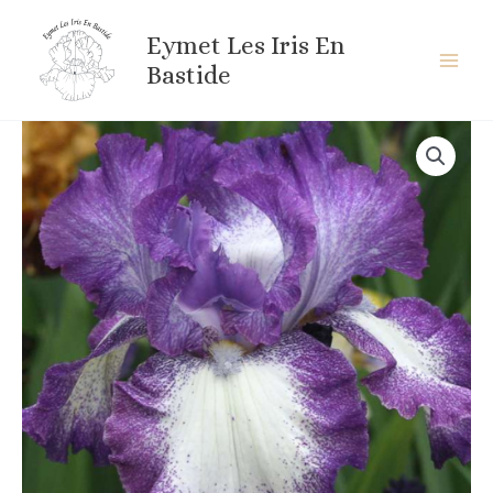
Aller
au
Eymet Les Iris En
contenu
Bastide
quantité
de
JESSE'S
SONG