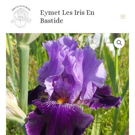
Aller
au
Eymet Les Iris En
contenu
Bastide
quantité
de
HENRYK
SIENKIEWICZ