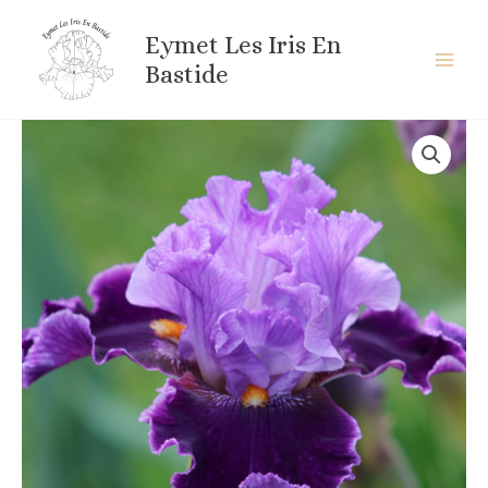
Aller
au
Eymet Les Iris En
contenu
Bastide