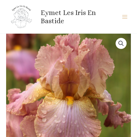
Aller
au
Eymet Les Iris En
contenu
Bastide
quantité
de
FILIPP
KIRKOROV