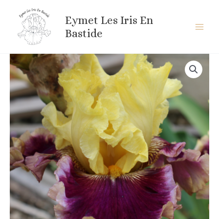
Aller
au
Eymet Les Iris En
contenu
Bastide
quantité
de
FASHIONABLE
LOOK