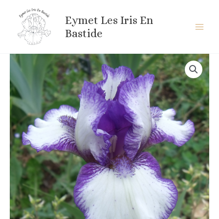
Aller
au
Eymet Les Iris En
contenu
Bastide