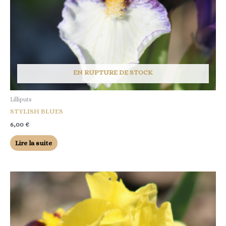
EN RUPTURE DE STOCK
Lilliputs
STYLISH BLUES
6,00
€
Lire la suite