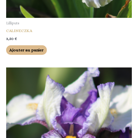
Lilliputs
CALINECZKA
3,50
€
Ajouter au panier