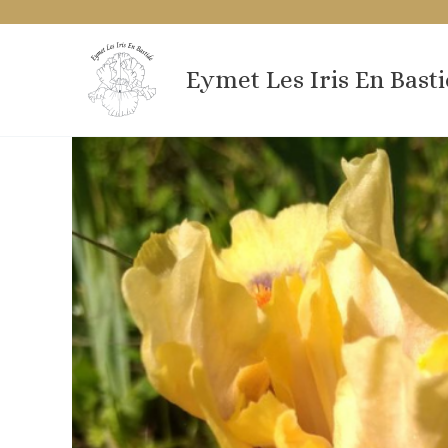
Aller
au
contenu
Eymet Les Iris En Bast