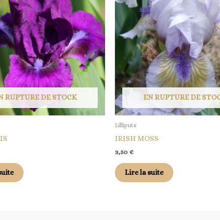
N RUPTURE DE STOCK
EN RUPTURE DE STO
Lilliputs
IS
IRISH MOSS
3,50
€
suite
Lire la suite