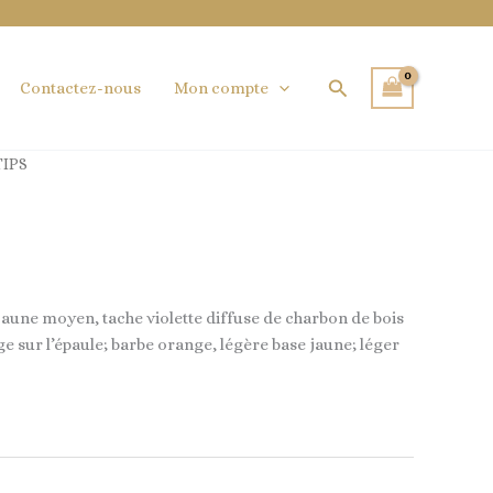
Rechercher
Contactez-nous
Mon compte
TIPS
 jaune moyen, tache violette diffuse de charbon de bois
e sur l’épaule; barbe orange, légère base jaune; léger