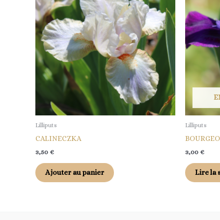
E
Lilliputs
Lilliputs
CALINECZKA
BOURGEO
3,50
€
3,00
€
Ajouter au panier
Lire la 