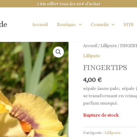
1 iris offert tous les 50€ d'achat
ide
Accueil
Boutique
Conseils
SFIB
Accueil
/
Lilliputs
/ FINGER
Lilliputs
FINGERTIPS
4,00
€
sépale jaune pale; sépale
se transformant en veinag
parfum musqué.
Rupture de stock
Catégorie :
Lilliputs