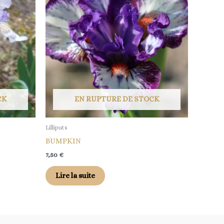
CK
EN RUPTURE DE STOCK
Lilliputs
BUMPKIN
7,50
€
Lire la suite