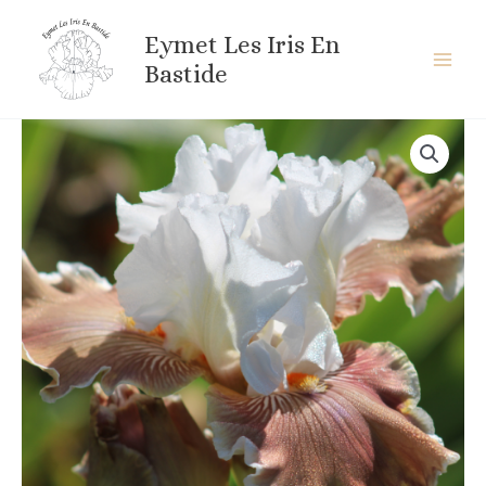
Aller
au
Eymet Les Iris En
contenu
Bastide