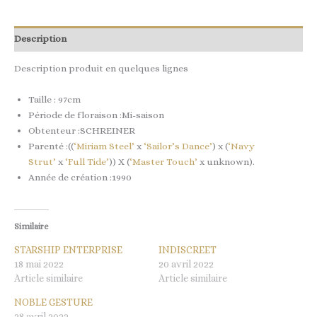
Description
Description produit en quelques lignes
Taille : 97cm
Période de floraison :Mi-saison
Obtenteur :SCHREINER
Parenté :((
‘Miriam Steel’
x
‘Sailor’s Dance’
) x (
‘Navy
Strut’
x
‘Full Tide’
)) X (
‘Master Touch’
x unknown).
Année de création :1990
Similaire
STARSHIP ENTERPRISE
INDISCREET
18 mai 2022
20 avril 2022
Article similaire
Article similaire
NOBLE GESTURE
28 avril 2022