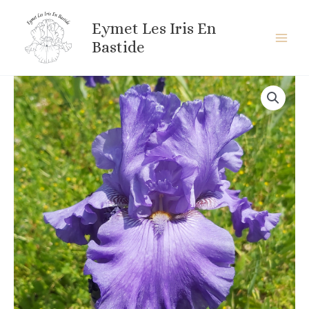
Aller
au
Eymet Les Iris En
contenu
Bastide
quantité
de
BLENHEIM
ROYAL