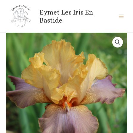
Aller
au
Eymet Les Iris En
contenu
Bastide