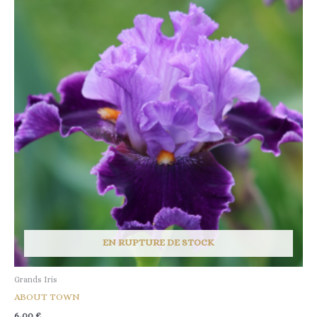
EN RUPTURE DE STOCK
Grands Iris
ABOUT TOWN
6,00
€