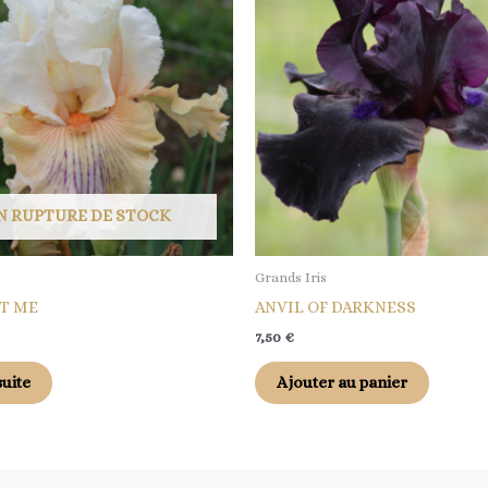
N RUPTURE DE STOCK
Grands Iris
T ME
ANVIL OF DARKNESS
7,50
€
suite
Ajouter au panier