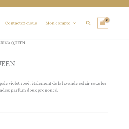
Rechercher
Contactez-nous
Mon compte
ERINA QUEEN
UEEN
épale violet rosé, étalement de la lavande éclair sous les
ndes; parfum doux prononcé.