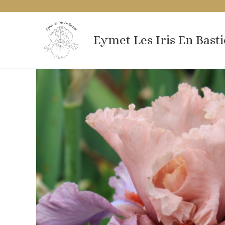
Aller
au
contenu
Eymet Les Iris En Bast