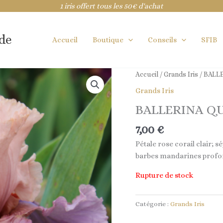
1 iris offert tous les 50€ d'achat
ide
Accueil
Boutique
Conseils
SFIB
Accueil
/
Grands Iris
/ BALL
Grands Iris
BALLERINA Q
7,00
€
Pétale rose corail clair; s
barbes mandarines profo
Rupture de stock
Catégorie :
Grands Iris