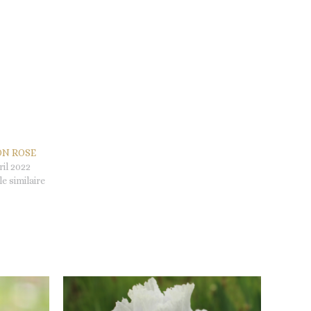
ON ROSE
ril 2022
le similaire