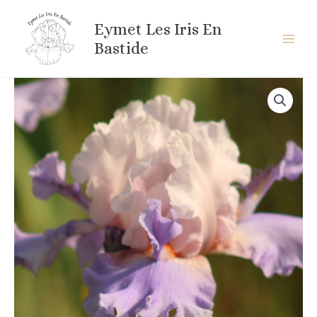
Aller
au
Eymet Les Iris En
contenu
Bastide