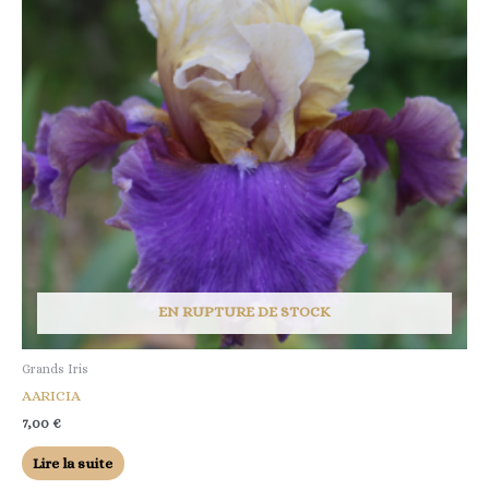
EN RUPTURE DE STOCK
Grands Iris
AARICIA
7,00
€
Lire la suite