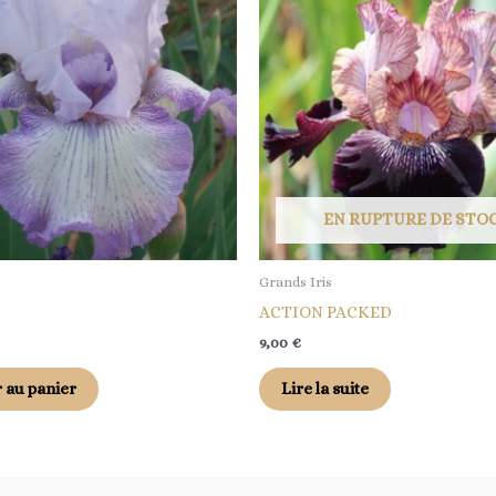
EN RUPTURE DE STO
Grands Iris
ACTION PACKED
9,00
€
 au panier
Lire la suite