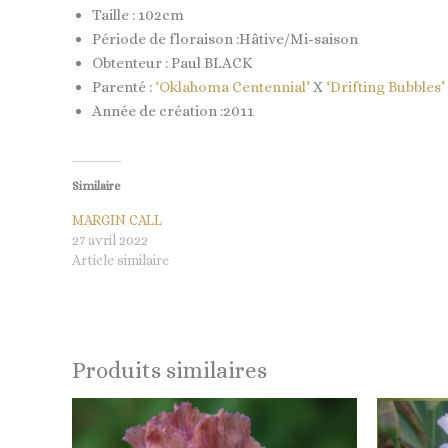
Taille : 102cm
Période de floraison :Hâtive/Mi-saison
Obtenteur : Paul BLACK
Parenté :
‘Oklahoma Centennial’
X
‘Drifting Bubbles’
Année de création :2011
Similaire
MARGIN CALL
27 avril 2022
Article similaire
Produits similaires