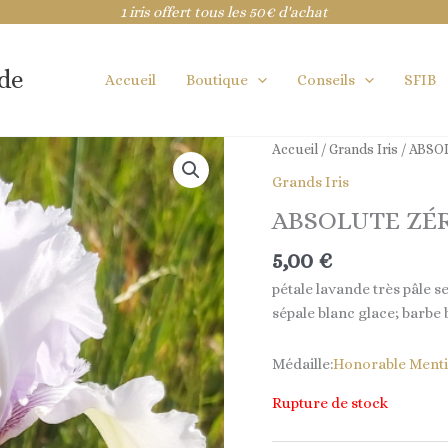
1 iris offert tous les 50€ d'achat
ide
Accueil
Boutique
Conseils
SFIB
Accueil
/
Grands Iris
/ ABSO
Grands Iris
ABSOLUTE ZÉ
5,00
€
pétale lavande très pâle 
sépale blanc glace; barbe
Médaille:
Honorable Menti
Rupture de stock