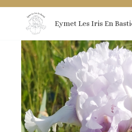
Aller
au
contenu
Eymet Les Iris En Bast