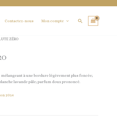
Rechercher
Contactez-nous
Mon compte
LUTE ZÉRO
RO
se mélangeant à une bordure légèrement plus foncée;
 blanche lavande pâle; parfum doux prononcé.
on 2014