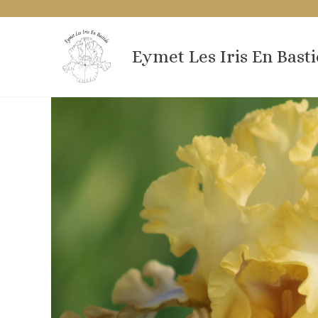
Aller
au
contenu
Eymet Les Iris En Bast