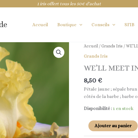
1 iris offert tous les 50€ d'achat
ide
Accueil
Boutique
Conseils
SFIB
quantité
Accueil
/
Grands Iris
/ WE’L
de
Grands Iris
WE'LL
WE’LL MEET I
MEET
IN
8,50
€
DREAM
Pétale jaune ; sépale brun
côtés de la barbe ; barbe 
Disponibilité :
1 en stock
Ajouter au panier