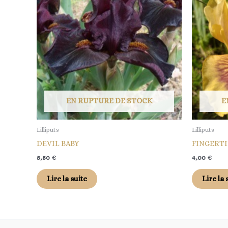
EN RUPTURE DE STOCK
E
Lilliputs
Lilliputs
DEVIL BABY
FINGERTI
5,50
€
4,00
€
Lire la suite
Lire la 