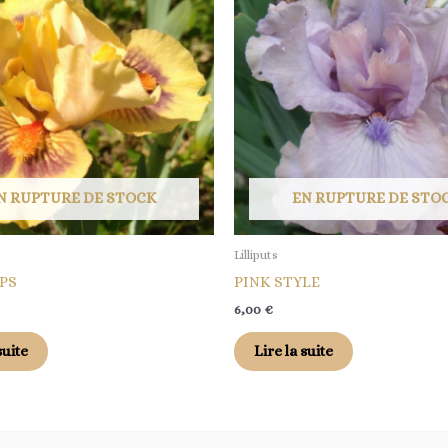
N RUPTURE DE STOCK
EN RUPTURE DE STO
Lilliputs
PS
PINK STYLE
6,00
€
suite
Lire la suite