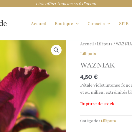
1 iris offert tous les 50€ d'achat
ide
Accueil
Boutique
Conseils
SFIB
Accueil
/
Lilliputs
/ WAZNI
Lilliputs
WAZNIAK
4,50
€
Pétale violet intense fonc
et au milieu, extrémités b
Rupture de stock
Catégorie :
Lilliputs