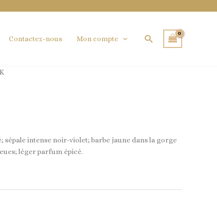
Rechercher
Contactez-nous
Mon compte
AK
é; sépale intense noir-violet; barbe jaune dans la gorge
leues; léger parfum épicé.