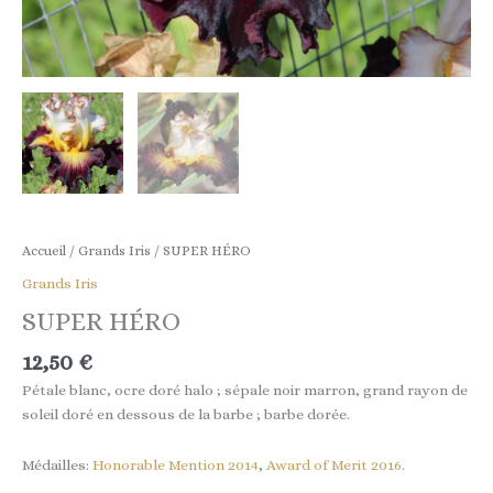
Accueil
/
Grands Iris
/ SUPER HÉRO
Grands Iris
SUPER HÉRO
12,50
€
Pétale
blanc
,
ocre
doré
halo
;
sépale
noir
marron
,
grand
rayon
de
soleil
doré
en dessous de la barbe ;
barbe
dorée
.
Médailles:
Honorable Mention 2014
,
Award of Merit 2016
.