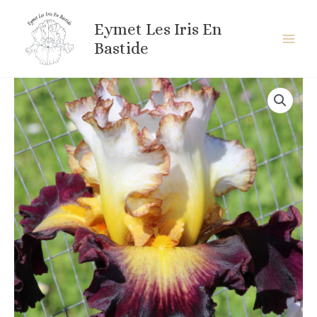
Aller
au
Eymet Les Iris En
contenu
Bastide