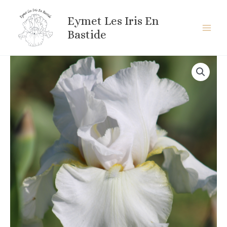
Aller
au
Eymet Les Iris En
contenu
Bastide
quantité
de
SAINT
PÉTERSBURG