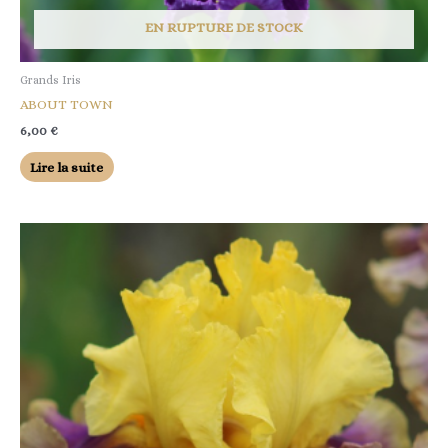
EN RUPTURE DE STOCK
Grands Iris
ABOUT TOWN
6,00
€
Lire la suite