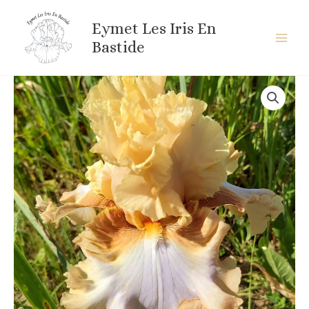
Aller
au
Eymet Les Iris En
contenu
Bastide