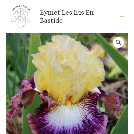
Aller
au
Eymet Les Iris En
contenu
Bastide