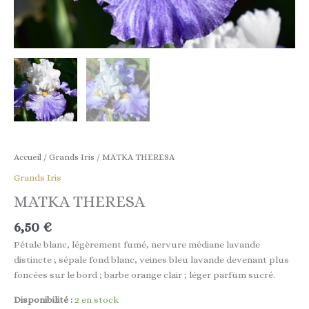
Accueil
/
Grands Iris
/ MATKA THERESA
Grands Iris
MATKA THERESA
6,50
€
Pétale
blanc
,
légèrement
fumé
,
nervure
médiane
lavande
distincte
;
sépale
fond
blanc
,
veines
bleu
lavande
devenant
plus
foncées
sur
le
bord
;
barbe
orange
clair
;
léger
parfum
sucré
.
Disponibilité :
2 en stock