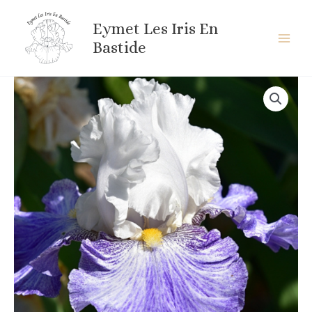
Aller
au
Eymet Les Iris En
contenu
Bastide
quantité
de
MATKA
THERESA