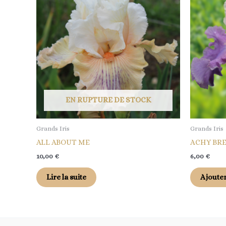
EN RUPTURE DE STOCK
Grands Iris
Grands Iris
ALL ABOUT ME
ACHY BR
10,00
€
6,00
€
Lire la suite
Ajouter