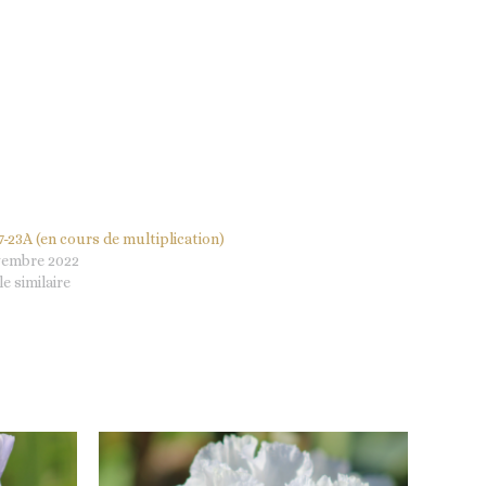
-23A (en cours de multiplication)
vembre 2022
le similaire