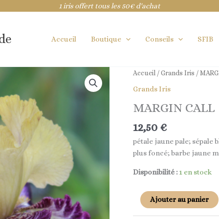
1 iris offert tous les 50€ d'achat
ide
Accueil
Boutique
Conseils
SFIB
quantité
Accueil
/
Grands Iris
/ MARG
de
Grands Iris
MARGIN
MARGIN CALL
CALL
12,50
€
pétale jaune pale; sépale
plus foncé; barbe jaune ma
Disponibilité :
1 en stock
Ajouter au panier