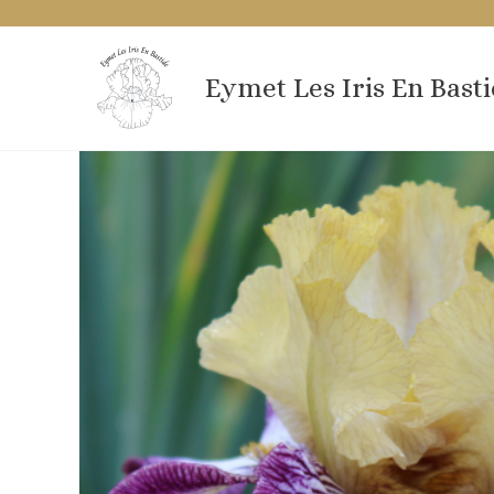
Aller
au
contenu
Eymet Les Iris En Bast