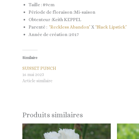
Taille : 89cm
Période de floraison :Mi-saison
Obtenteur :Keith KEPPEL
Parenté :
‘Reckless Abandon’
X
‘Black Lipstick’
Année de création :2017
Similaire
SUNSET PUNCH
16 mai 2023
Article similaire
Produits similaires