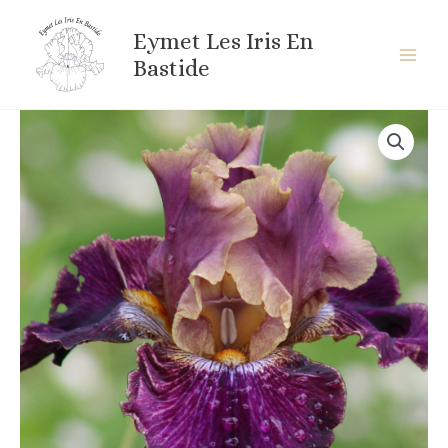
Aller
au
Eymet Les Iris En
contenu
Bastide
quantité
de
LET'S
BE
FRIEND