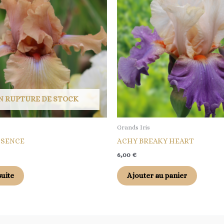
N RUPTURE DE STOCK
Grands Iris
SSENCE
ACHY BREAKY HEART
6,00
€
suite
Ajouter au panier