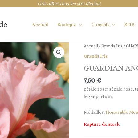
1 iris offert tous les 50€ d'achat
ide
Accueil
Boutique
Conseils
SFIB
Accueil
/
Grands Iris
/ GUAR
Grands Iris
GUARDIAN AN
7,50
€
pétale rose; sépale rose, 
léger parfum.
Médailles:
Honorable Men
Rupture de stock