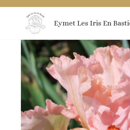
Aller
au
contenu
Eymet Les Iris En Bast