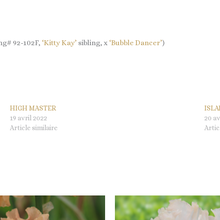
ing# 92-102F,
‘Kitty Kay’
sibling, x
‘Bubble Dancer’
)
HIGH MASTER
ISL
19 avril 2022
20 av
Article similaire
Artic