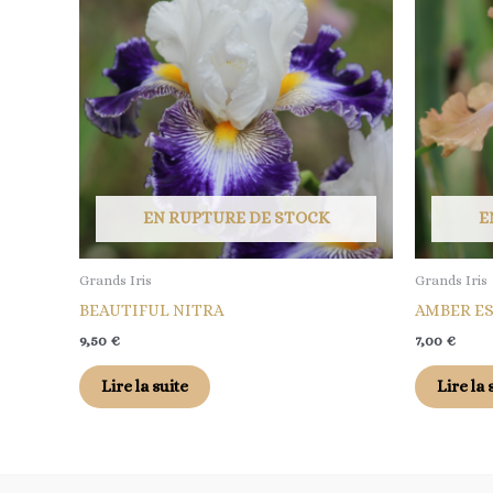
EN RUPTURE DE STOCK
E
Grands Iris
Grands Iris
BEAUTIFUL NITRA
AMBER E
9,50
€
7,00
€
Lire la suite
Lire la 