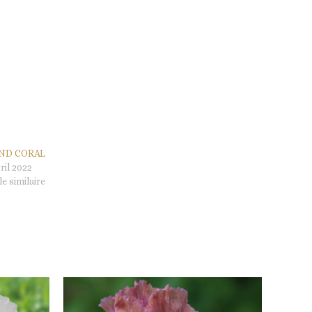
AND CORAL
ril 2022
le similaire