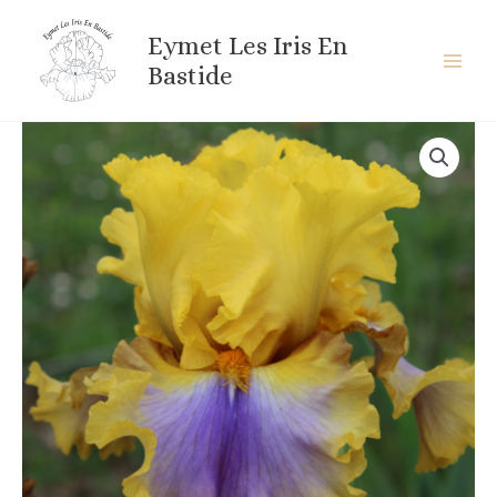
Aller
au
Eymet Les Iris En
contenu
Bastide
quantité
de
GOOD
MORNING
SUNSHINE