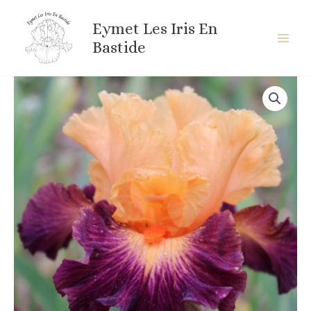
Aller
au
Eymet Les Iris En
contenu
Bastide