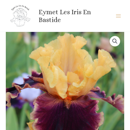
Aller
au
Eymet Les Iris En
contenu
Bastide