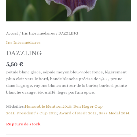
Accueil
/
Iris Intermédaires
/ DAZZLING
Iris Intermédaires
DAZZLING
5,50
€
pétale blanc glacé; sépale moyen bleu-violet foncé, légèrement
plus clair vers le bord, bande blanche précise de 1/4 « , prune
dans la gorge, rayons blancs autour de la barbe; barbe à pointe
blanche orange; ébouriffé; léger parfum épicé.
Médailles:
Honorable Mention 2010
;
Ben Hager Cup
2011
;
President’s Cup 2011
;
Award of Merit 2012
,
Sass Medal 2014
.
Rupture de stock