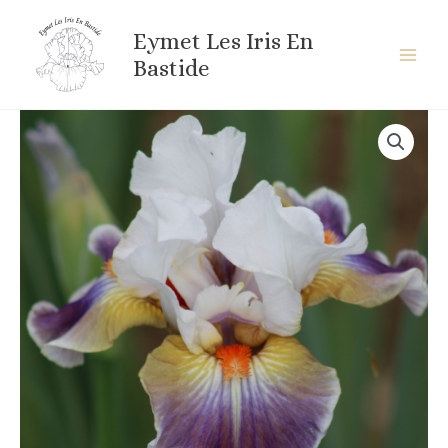
Aller
au
Eymet Les Iris En
contenu
Bastide