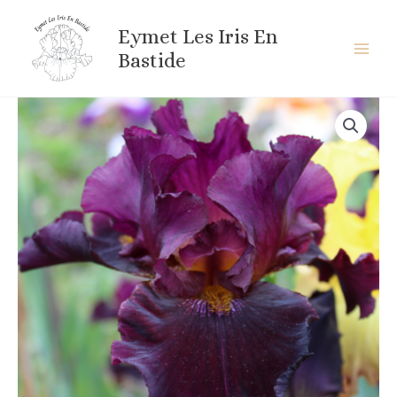
Aller
au
Eymet Les Iris En
contenu
Bastide
quantité
de
CZERESNIOWY
SAD