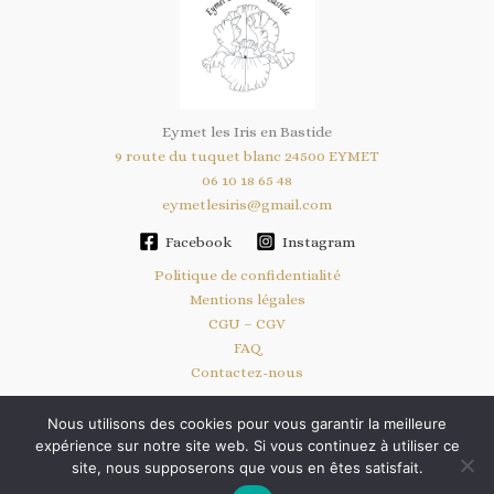
Eymet les Iris en Bastide
9 route du tuquet blanc 24500 EYMET
06 10 18 65 48
eymetlesiris@gmail.com
Facebook
Instagram
Politique de confidentialité
Mentions légales
CGU – CGV
FAQ
Contactez-nous
Nous utilisons des cookies pour vous garantir la meilleure
expérience sur notre site web. Si vous continuez à utiliser ce
Copyright © 2026 Eymet Les Iris En Bastide | Site géré par
l'agence
site, nous supposerons que vous en êtes satisfait.
Beacom