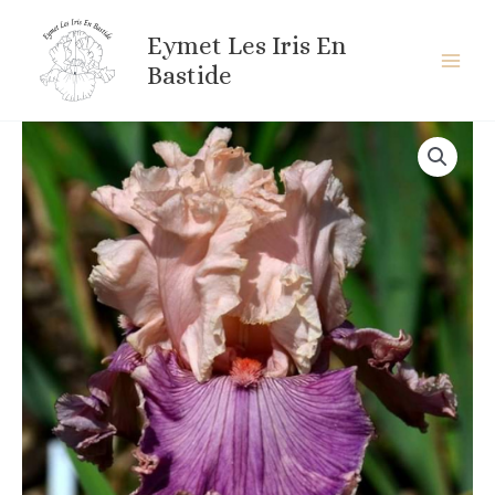
Aller
au
Eymet Les Iris En
contenu
Bastide