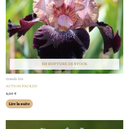
EN RUPTURE DE STOCK
Grands Iris
ACTION PACKED
9,00
€
Lire la suite