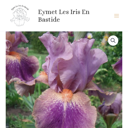
Aller
au
Eymet Les Iris En
contenu
Bastide
quantité
de
BUGABOO