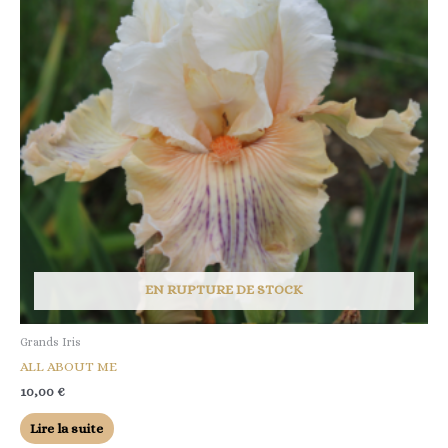
EN RUPTURE DE STOCK
Grands Iris
ALL ABOUT ME
10,00
€
Lire la suite