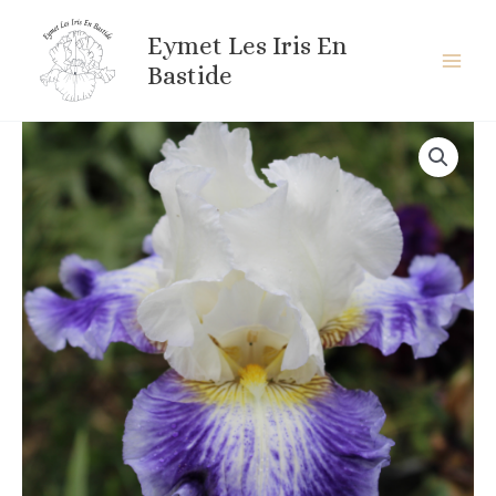
Aller
au
Eymet Les Iris En
contenu
Bastide