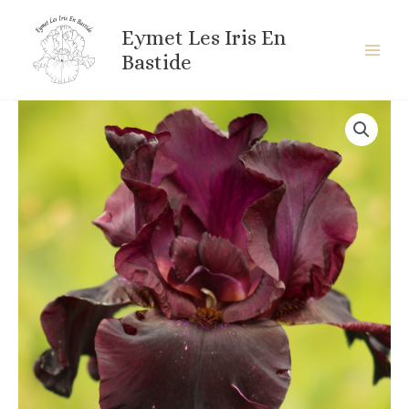
Aller
au
Eymet Les Iris En
contenu
Bastide
quantité
de
BLACK
BUTTE