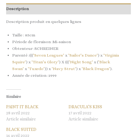
Description
Description produit en quelques lignes
Taille : 85cm
Période de floraison :Mi-saison
Obtenteur :SCHREINER
Parenté :(((
‘Seven Leagues’
x
‘Sailor’s Dance’
) x
‘Virginia
Squire’
) x
‘Titan’s Glory’
) X (((
‘Night Song’
x (
‘Black
Swan’
x
‘Tuxedo’
)) x
‘Navy Strut’
) x
‘Black Dragon’
).
Année de création :1999
Similaire
PAINT IT BLACK
DRACULA’S KISS
28 avril 2022
17 avril 2022
Article similaire
Article similaire
BLACK SUITED
16 avril 2022