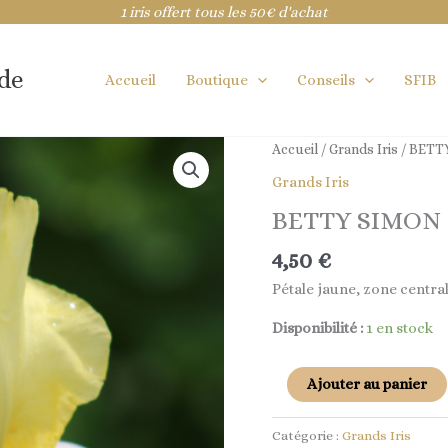
1 iris offert tous les 50€ d'achat
ide
Accueil
Boutique
Conseils
SFIB
quantité
Accueil
/
Grands Iris
/ BETT
de
Grands Iris
BETTY
BETTY SIMON
SIMON
4,50
€
Pétale jaune, zone centra
Disponibilité :
1 en stock
Ajouter au panier
Catégorie :
Grands Iris