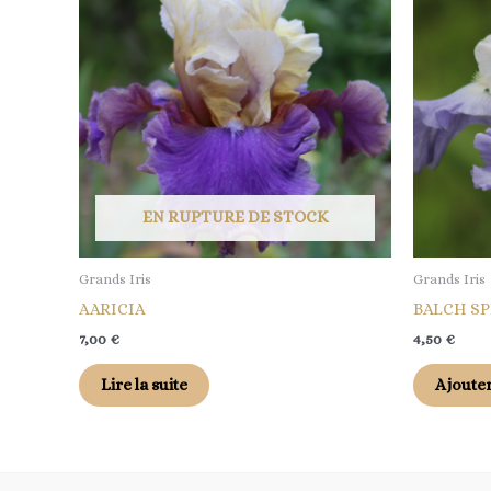
EN RUPTURE DE STOCK
Grands Iris
Grands Iris
AARICIA
BALCH S
7,00
€
4,50
€
Lire la suite
Ajouter