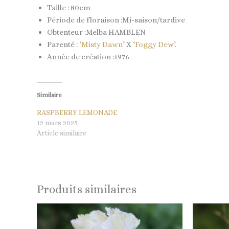
Taille : 80cm
Période de floraison :Mi-saison/tardive
Obtenteur :Melba HAMBLEN
Parenté :
‘Misty Dawn’
X
‘Foggy Dew’
.
Année de création :1976
Similaire
RASPBERRY LEMONADE
12 mars 2025
Article similaire
Produits similaires