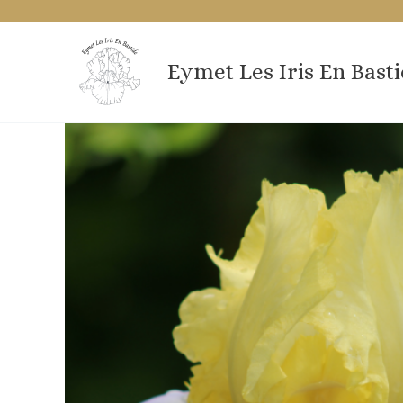
Aller
au
contenu
Eymet Les Iris En Bast