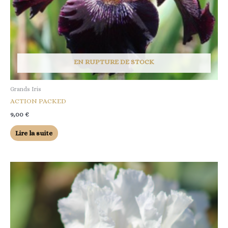
EN RUPTURE DE STOCK
Grands Iris
ACTION PACKED
9,00
€
Lire la suite