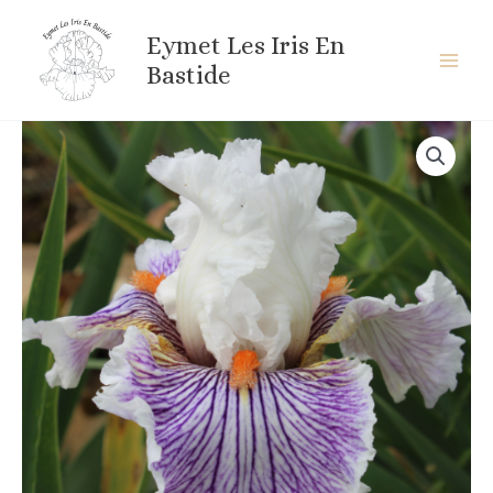
Aller
au
Eymet Les Iris En
contenu
Bastide