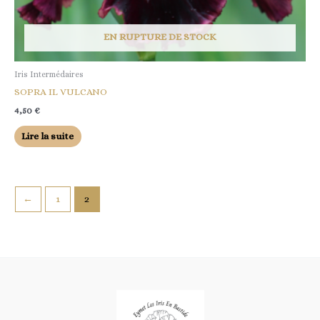
EN RUPTURE DE STOCK
Iris Intermédaires
SOPRA IL VULCANO
4,50
€
Lire la suite
←
1
2