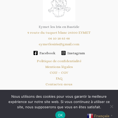
Eymet les Iris en Bastide
9 route du tuquet blanc 24500 EYMET
06 10 18 65 48
eymetlesiris@gmail.com
Facebook
Instagram
Politique de confidentialité
Mentions légales
CGU – CGV
FAQ
Contactez-nous
Nous utilisons des cookies pour vous garantir la meilleure
expérience sur notre site web. Si vous continuez à utiliser ce
Copyright © 2026 Eymet Les Iris En Bastide | Site géré par
l'agence
site, nous supposerons que vous en êtes satisfait.
Beacom
OK
Français
▼